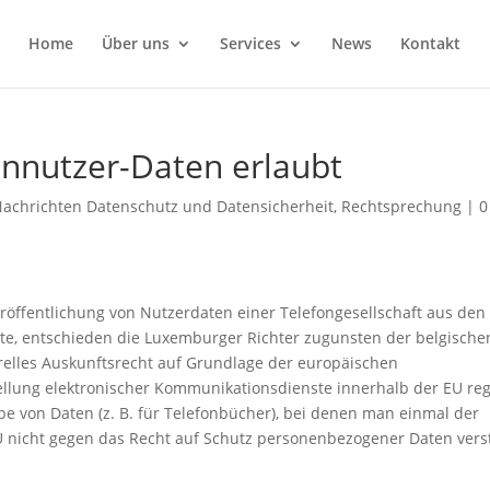
Home
Über uns
Services
News
Kontakt
nnutzer-Daten erlaubt
achrichten Datenschutz und Datensicherheit
,
Rechtsprechung
|
0
eröffentlichung von Nutzerdaten einer Telefongesellschaft aus den
dete, entschieden die Luxemburger Richter zugunsten der belgische
erelles Auskunftsrecht auf Grundlage der europäischen
tellung elektronischer Kommunikationsdienste innerhalb der EU reg
be von Daten (z. B. für Telefonbücher), bei denen man einmal der
EU nicht gegen das Recht auf Schutz personenbezogener Daten vers