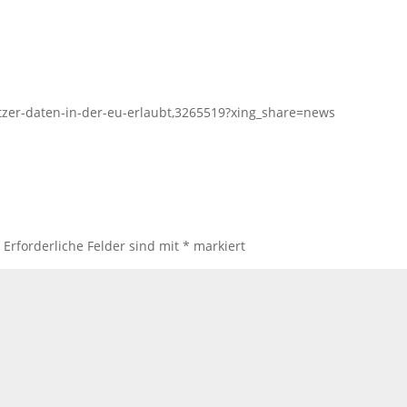
tzer-daten-in-der-eu-erlaubt,3265519?xing_share=news
.
Erforderliche Felder sind mit
*
markiert