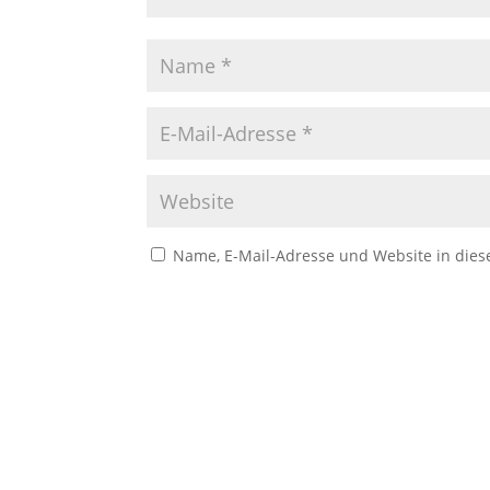
Name, E-Mail-Adresse und Website in die
A
l
t
e
r
n