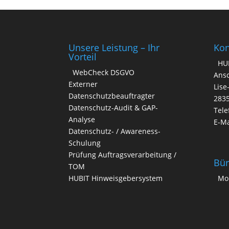
a
t
i
v
Unsere Leistung – Ihr
Kon
e
Vorteil
HU
:
WebCheck DSGVO
Ansc
Externer
Lise
Datenschutzbeauftragter
283
Datenschutz-Audit & GAP-
Tele
Analyse
E-Ma
Datenschutz- / Awareness-
Schulung
Prüfung Auftragsverarbeitung /
Bür
TOM
HUBIT Hinweisgebersystem
Mo.