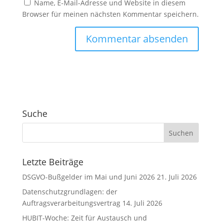
Name, E-Mail-Adresse und Website in diesem
Browser für meinen nächsten Kommentar speichern.
A
l
t
e
r
Suche
n
a
t
i
v
Letzte Beiträge
e
DSGVO-Bußgelder im Mai und Juni 2026
21. Juli 2026
:
Datenschutzgrundlagen: der
Auftragsverarbeitungsvertrag
14. Juli 2026
HUBIT-Woche: Zeit für Austausch und