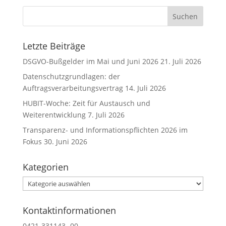
a
t
i
v
Letzte Beiträge
e
DSGVO-Bußgelder im Mai und Juni 2026
21. Juli 2026
:
Datenschutzgrundlagen: der
Auftragsverarbeitungsvertrag
14. Juli 2026
HUBIT-Woche: Zeit für Austausch und
Weiterentwicklung
7. Juli 2026
Transparenz- und Informationspflichten 2026 im
Fokus
30. Juni 2026
Kategorien
Kategorien
Kontaktinformationen
0421-331143 -00