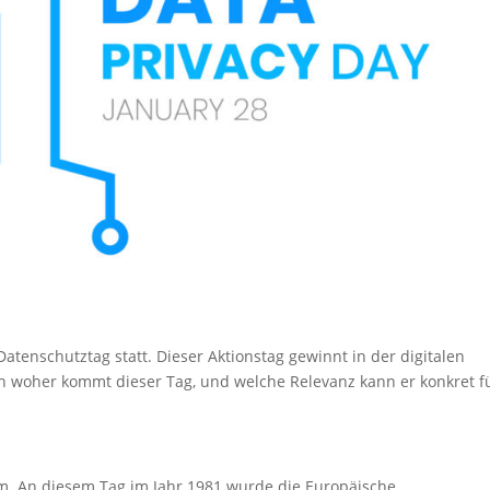
Datenschutztag statt. Dieser Aktionstag gewinnt in der digitalen
woher kommt dieser Tag, und welche Relevanz kann er konkret f
tum. An diesem Tag im Jahr 1981 wurde die Europäische