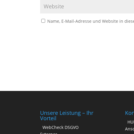
Name, E-Mail-Adresse und Website in die
A
l
t
e
r
n
a
t
i
v
Unsere Leistung – Ihr
Kon
e
Vorteil
HU
:
WebCheck DSGVO
Ansc