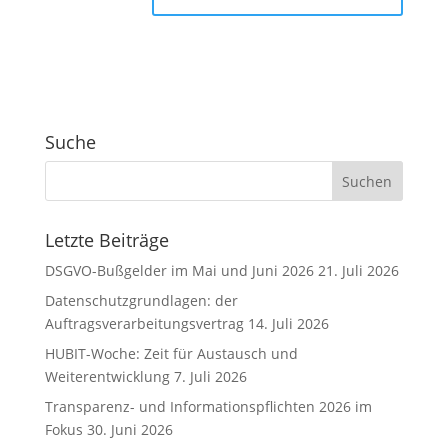
A
l
t
e
r
Suche
n
a
t
i
v
Letzte Beiträge
e
DSGVO-Bußgelder im Mai und Juni 2026
21. Juli 2026
:
Datenschutzgrundlagen: der
Auftragsverarbeitungsvertrag
14. Juli 2026
HUBIT-Woche: Zeit für Austausch und
Weiterentwicklung
7. Juli 2026
Transparenz- und Informationspflichten 2026 im
Fokus
30. Juni 2026