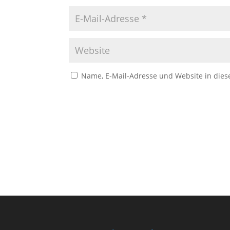
Name, E-Mail-Adresse und Website in die
A
l
t
e
r
n
a
t
i
v