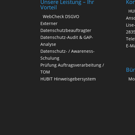
Unsere Leistung – Ihr
Kon
e
Vorteil
HU
:
WebCheck DSGVO
Ansc
Externer
Lise
Datenschutzbeauftragter
283
Datenschutz-Audit & GAP-
Tele
Analyse
E-Ma
Datenschutz- / Awareness-
Schulung
Prüfung Auftragsverarbeitung /
Bür
TOM
HUBIT Hinweisgebersystem
Mo.