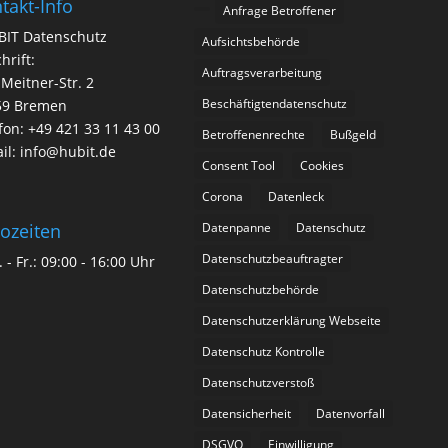
takt-Info
Anfrage Betroffener
BIT Datenschutz
Aufsichtsbehörde
hrift:
Auftragsverarbeitung
-Meitner-Str. 2
Beschäftigtendatenschutz
59 Bremen
fon: +49 421 33 11 43 00
Betroffenenrechte
Bußgeld
il: info@hubit.de
Consent Tool
Cookies
Corona
Datenleck
Datenpanne
Datenschutz
ozeiten
Datenschutzbeauftragter
 - Fr.: 09:00 - 16:00 Uhr
Datenschutzbehörde
Datenschutzerklärung Webseite
Datenschutz Kontrolle
Datenschutzverstoß
Datensicherheit
Datenvorfall
DSGVO
Einwilligung