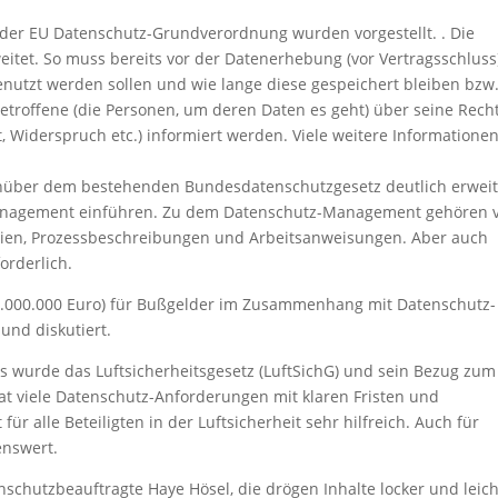
der EU Datenschutz-Grundverordnung wurden vorgestellt. . Die
itet. So muss bereits vor der Datenerhebung (vor Vertragsschluss
enutzt werden sollen und wie lange diese gespeichert bleiben bzw
troffene (die Personen, um deren Daten es geht) über seine Rech
, Widerspruch etc.) informiert werden. Viele weitere Informatione
nüber dem bestehenden Bundesdatenschutzgesetz deutlich erweit
nagement einführen. Zu dem Datenschutz-Management gehören v
linien, Prozessbeschreibungen und Arbeitsanweisungen. Aber auch
orderlich.
20.000.000 Euro) für Bußgelder im Zusammenhang mit Datenschutz-
und diskutiert.
 wurde das Luftsicherheitsgesetz (LuftSichG) und sein Bezug zum
at viele Datenschutz-Anforderungen mit klaren Fristen und
r alle Beteiligten in der Luftsicherheit sehr hilfreich. Auch für
enswert.
nschutzbeauftragte Haye Hösel, die drögen Inhalte locker und leich