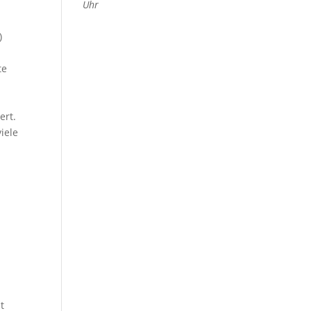
Uhr
)
.
te
n
ert.
iele
t