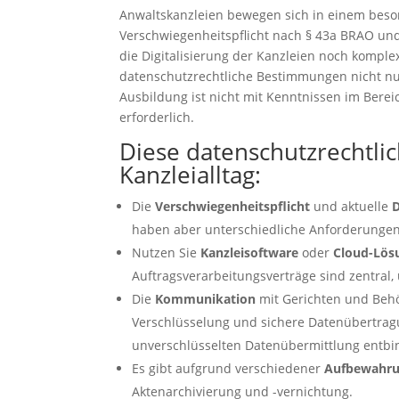
Anwaltskanzleien bewegen sich in einem bes
Verschwiegenheitspflicht nach § 43a BRAO un
die Digitalisierung der Kanzleien noch komple
datenschutzrechtliche Bestimmungen nicht nur
Ausbildung ist nicht mit Kenntnissen im Berei
erforderlich.
Diese datenschutzrechtl
Kanzleialltag:
Die
Verschwiegenheitspflicht
und aktuelle
haben aber unterschiedliche Anforderungen
Nutzen Sie
Kanzleisoftware
oder
Cloud-Lös
Auftragsverarbeitungsverträge sind zentral
Die
Kommunikation
mit Gerichten und Behö
Verschlüsselung und sichere Datenübertragun
unverschlüsselten Datenübermittlung entbin
Es gibt aufgrund verschiedener
Aufbewahru
Aktenarchivierung und -vernichtung.