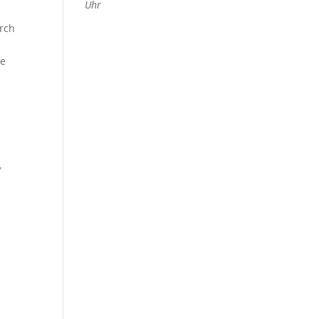
Uhr
rch
he
,