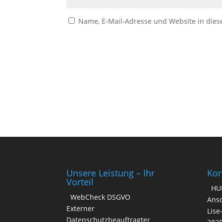
Name, E-Mail-Adresse und Website in die
A
l
t
e
r
n
a
t
i
v
Unsere Leistung – Ihr
Kon
e
Vorteil
HU
:
WebCheck DSGVO
Ansc
Externer
Lise
Datenschutzbeauftragter