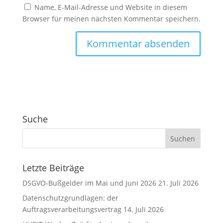
Name, E-Mail-Adresse und Website in diesem
Browser für meinen nächsten Kommentar speichern.
A
l
t
e
r
Suche
n
a
t
i
v
Letzte Beiträge
e
DSGVO-Bußgelder im Mai und Juni 2026
21. Juli 2026
:
Datenschutzgrundlagen: der
Auftragsverarbeitungsvertrag
14. Juli 2026