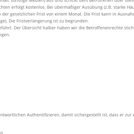
Email, sonstige Medien) aus und schickt dem Betroffenen über die
hten erfolgt kostenlos. Bei übermäßiger Ausübung (z.B. starke Hä
 der gesetzlichen Frist von einem Monat. Die Frist kann in Ausnah
e). Die Fristverlängerung ist zu begründen.
führt. Der Übersicht halber haben wir die Betroffenenrechte stich
ungen.
wortlichen Authentifizieren, damit sichergestellt ist, dass er zur
en.