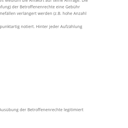
ses Medium die Antwort auf seine Anfrage. Die
ufung) der Betroffenenrechte eine Gebühr
mefällen verlängert werden (z.B. hohe Anzahl
punktartig notiert. Hinter jeder Aufzählung
 Ausübung der Betroffenenrechte legitimiert