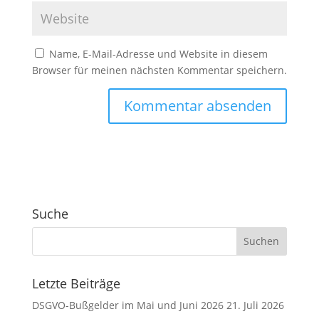
Name, E-Mail-Adresse und Website in diesem
Browser für meinen nächsten Kommentar speichern.
A
l
t
e
r
Suche
n
a
t
i
v
Letzte Beiträge
e
DSGVO-Bußgelder im Mai und Juni 2026
21. Juli 2026
: