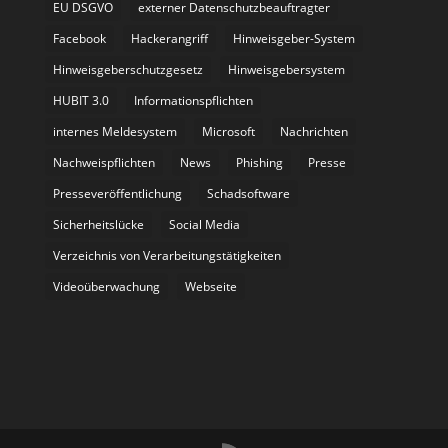
EU DSGVO
externer Datenschutzbeauftragter
Facebook
Hackerangriff
Hinweisgeber-System
Hinweisgeberschutzgesetz
Hinweisgebersystem
HUBIT 3.0
Informationspflichten
internes Meldesystem
Microsoft
Nachrichten
Nachweispflichten
News
Phishing
Presse
Presseveröffentlichung
Schadsoftware
Sicherheitslücke
Social Media
Verzeichnis von Verarbeitungstätigkeiten
Videoüberwachung
Webseite