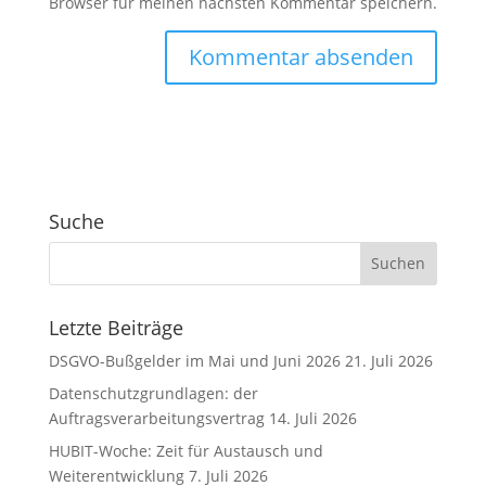
Browser für meinen nächsten Kommentar speichern.
A
l
t
e
r
Suche
n
a
t
i
v
Letzte Beiträge
e
DSGVO-Bußgelder im Mai und Juni 2026
21. Juli 2026
:
Datenschutzgrundlagen: der
Auftragsverarbeitungsvertrag
14. Juli 2026
HUBIT-Woche: Zeit für Austausch und
Weiterentwicklung
7. Juli 2026