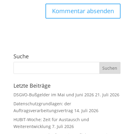
A
l
t
e
r
Suche
n
a
t
i
v
Letzte Beiträge
e
DSGVO-Bußgelder im Mai und Juni 2026
21. Juli 2026
:
Datenschutzgrundlagen: der
Auftragsverarbeitungsvertrag
14. Juli 2026
HUBIT-Woche: Zeit für Austausch und
Weiterentwicklung
7. Juli 2026