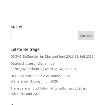
l
t
e
r
Suche
n
a
t
i
v
Letzte Beiträge
e
DSGVO-Bußgelder im Mai und Juni 2026
21. Juli 2026
:
Datenschutzgrundlagen: der
Auftragsverarbeitungsvertrag
14. Juli 2026
HUBIT-Woche: Zeit für Austausch und
Weiterentwicklung
7. Juli 2026
Transparenz- und Informationspflichten 2026 im
Fokus
30. Juni 2026