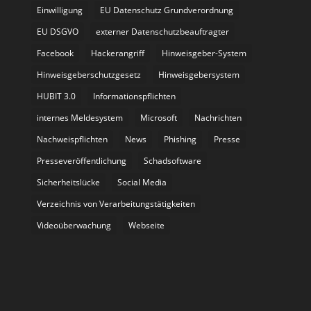
Einwilligung
EU Datenschutz Grundverordnung
EU DSGVO
externer Datenschutzbeauftragter
Facebook
Hackerangriff
Hinweisgeber-System
Hinweisgeberschutzgesetz
Hinweisgebersystem
HUBIT 3.0
Informationspflichten
internes Meldesystem
Microsoft
Nachrichten
Nachweispflichten
News
Phishing
Presse
Presseveröffentlichung
Schadsoftware
Sicherheitslücke
Social Media
Verzeichnis von Verarbeitungstätigkeiten
Videoüberwachung
Webseite