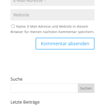
Name, E-Mail-Adresse und Website in diesem
Browser für meinen nächsten Kommentar speichern.
A
l
t
e
r
Suche
n
a
t
i
v
Letzte Beiträge