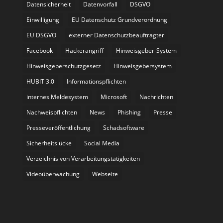
Datensicherheit
Datenvorfall
DSGVO
Einwilligung
EU Datenschutz Grundverordnung
EU DSGVO
externer Datenschutzbeauftragter
Facebook
Hackerangriff
Hinweisgeber-System
Hinweisgeberschutzgesetz
Hinweisgebersystem
HUBIT 3.0
Informationspflichten
internes Meldesystem
Microsoft
Nachrichten
Nachweispflichten
News
Phishing
Presse
Presseveröffentlichung
Schadsoftware
Sicherheitslücke
Social Media
Verzeichnis von Verarbeitungstätigkeiten
Videoüberwachung
Webseite