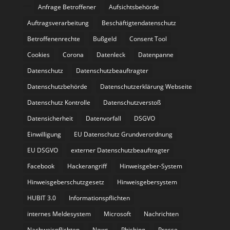
Anfrage Betroffener
Aufsichtsbehörde
Auftragsverarbeitung
Beschäftigtendatenschutz
Betroffenenrechte
Bußgeld
Consent Tool
Cookies
Corona
Datenleck
Datenpanne
Datenschutz
Datenschutzbeauftragter
Datenschutzbehörde
Datenschutzerklärung Webseite
Datenschutz Kontrolle
Datenschutzverstoß
Datensicherheit
Datenvorfall
DSGVO
Einwilligung
EU Datenschutz Grundverordnung
EU DSGVO
externer Datenschutzbeauftragter
Facebook
Hackerangriff
Hinweisgeber-System
Hinweisgeberschutzgesetz
Hinweisgebersystem
HUBIT 3.0
Informationspflichten
internes Meldesystem
Microsoft
Nachrichten
Nachweispflichten
News
Phishing
Presse