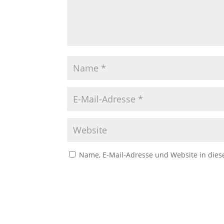
Name, E-Mail-Adresse und Website in die
A
l
t