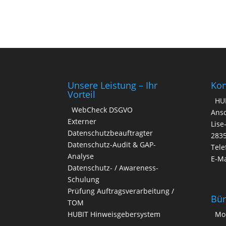
e
r
n
a
t
i
v
Unsere Leistung – Ihr
Kon
e
Vorteil
HU
:
WebCheck DSGVO
Ansc
Externer
Lise
Datenschutzbeauftragter
283
Datenschutz-Audit & GAP-
Tele
Analyse
E-Ma
Datenschutz- / Awareness-
Schulung
Prüfung Auftragsverarbeitung /
Bür
TOM
HUBIT Hinweisgebersystem
Mo.