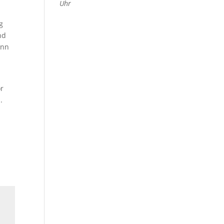
Uhr
g
nd
enn
or
.