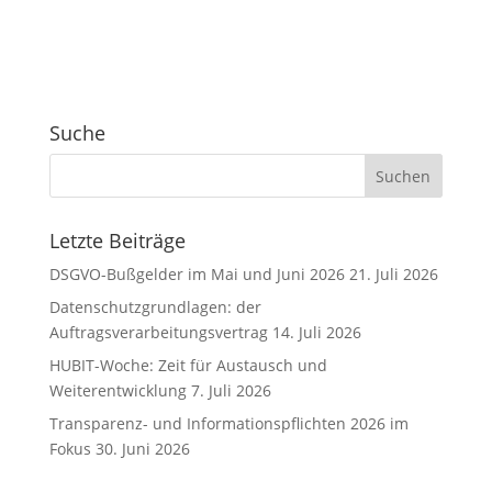
A
l
t
e
r
Suche
n
a
t
i
v
Letzte Beiträge
e
DSGVO-Bußgelder im Mai und Juni 2026
21. Juli 2026
:
Datenschutzgrundlagen: der
Auftragsverarbeitungsvertrag
14. Juli 2026
HUBIT-Woche: Zeit für Austausch und
Weiterentwicklung
7. Juli 2026
Transparenz- und Informationspflichten 2026 im
Fokus
30. Juni 2026