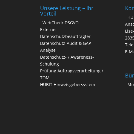
v
Unsere Leistung – Ihr
Kon
e
Vorteil
HU
:
WebCheck DSGVO
Ansc
Externer
Lise
Datenschutzbeauftragter
283
Datenschutz-Audit & GAP-
Tele
Analyse
E-Ma
Datenschutz- / Awareness-
Schulung
Prüfung Auftragsverarbeitung /
Bür
TOM
HUBIT Hinweisgebersystem
Mo.