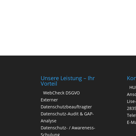
A
l
t
e
r
n
a
t
i
v
Unsere Leistung – Ihr
Kon
e
Vorteil
HU
:
WebCheck DSGVO
Ansc
Externer
Lise
Datenschutzbeauftragter
283
Datenschutz-Audit & GAP-
Tele
Analyse
E-Ma
Datenschutz- / Awareness-
Schulung