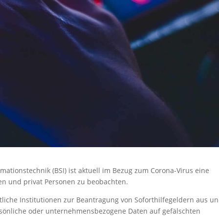
mationstechnik (BSI) ist aktuell im Bezug zum Corona-Virus eine
n und privat Personen zu beobachten.
tliche Institutionen zur Beantragung von Soforthilfegeldern aus u
rsönliche oder unternehmensbezogene Daten auf gefälschten