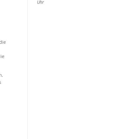
Uhr
die
die
n,
s