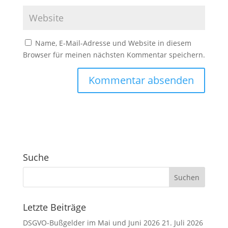
Name, E-Mail-Adresse und Website in diesem
Browser für meinen nächsten Kommentar speichern.
A
l
t
e
r
Suche
n
a
t
i
v
Letzte Beiträge
e
DSGVO-Bußgelder im Mai und Juni 2026
21. Juli 2026
: