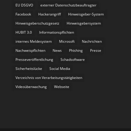
EU DSGVO
externer Datenschutzbeauftragter
Facebook
Hackerangriff
Hinweisgeber-System
Hinweisgeberschutzgesetz
Hinweisgebersystem
HUBIT 3.0
Informationspflichten
internes Meldesystem
Microsoft
Nachrichten
Nachweispflichten
News
Phishing
Presse
Presseveröffentlichung
Schadsoftware
Sicherheitslücke
Social Media
Verzeichnis von Verarbeitungstätigkeiten
Videoüberwachung
Webseite