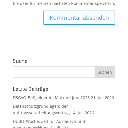
Browser für meinen nächsten Kommentar speichern.
A
l
t
e
r
Suche
n
a
t
i
v
Letzte Beiträge
e
DSGVO-Bußgelder im Mai und Juni 2026
21. Juli 2026
:
Datenschutzgrundlagen: der
Auftragsverarbeitungsvertrag
14. Juli 2026
HUBIT-Woche: Zeit für Austausch und
Weiterentwicklung
7. Juli 2026